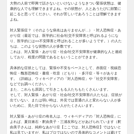
大勢の人前で即興で話さないといけないようなきつい緊張状態は、健
康的な人でも理解できますよね。その状態が、人とあうたびに頻繁に
起こると思ってください。それが苦しいであろうことは理解できます
よね。
対人緊張症？（そのような病名はありませんが…）・対人恐怖症・あ
がり症（最近では、医学的に社会/社交不安障害と呼ばれるようにな
り、医学的には○○不安障害と呼ばれることが多いようです。）の人た
ちは、このような状態の人が多数です。
これは、対人緊張・あがり症・社会/社交不安障害が健康的な人と連続
しており、程度の問題であるともいうことができます。
具体的な症状としては、緊張や不安をベースとして、赤面症・視線恐
怖症・醜形恐怖症・書痙・吃音（どもり）・多汗症・等々がありま
す。（詳細は、ウィキペディアの「対人恐怖症」や「社交不安障害」
などでお調べください。）
また、これらも原因して引きこもる人たちもたくさんいます。
そして、対人緊張・あがり症・社会/社交不安障害の人たちは、症状が
出ていない、または弱い時は、外見では普通の人と変わらない人が多
いために、見た目で分からない人がたくさんいます。
対人緊張・あがり症の有名人は、ウィキペディアの「対人恐怖症」に
よれば、夏目漱石・釈由美子・三浦友和などがあげられています（釈
由美子さんは、純粋なあがり症【ここでは、対人恐怖症】ではないと
私は見ていますが、私はプロではないので具体的なコメントは避けて