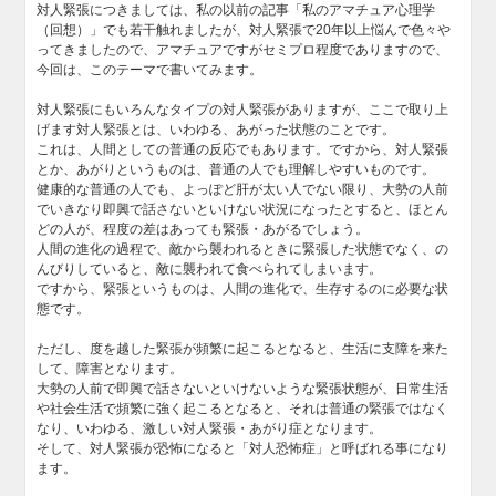
対人緊張につきましては、私の以前の記事「私のアマチュア心理学
（回想）」でも若干触れましたが、対人緊張で20年以上悩んで色々や
ってきましたので、アマチュアですがセミプロ程度でありますので、
今回は、このテーマで書いてみます。
対人緊張にもいろんなタイプの対人緊張がありますが、ここで取り上
げます対人緊張とは、いわゆる、あがった状態のことです。
これは、人間としての普通の反応でもあります。ですから、対人緊張
とか、あがりというものは、普通の人でも理解しやすいものです。
健康的な普通の人でも、よっぽど肝が太い人でない限り、大勢の人前
でいきなり即興で話さないといけない状況になったとすると、ほとん
どの人が、程度の差はあっても緊張・あがるでしょう。
人間の進化の過程で、敵から襲われるときに緊張した状態でなく、の
んびりしていると、敵に襲われて食べられてしまいます。
ですから、緊張というものは、人間の進化で、生存するのに必要な状
態です。
ただし、度を越した緊張が頻繁に起こるとなると、生活に支障を来た
して、障害となります。
大勢の人前で即興で話さないといけないような緊張状態が、日常生活
や社会生活で頻繁に強く起こるとなると、それは普通の緊張ではなく
なり、いわゆる、激しい対人緊張・あがり症となります。
そして、対人緊張が恐怖になると「対人恐怖症」と呼ばれる事になり
ます。