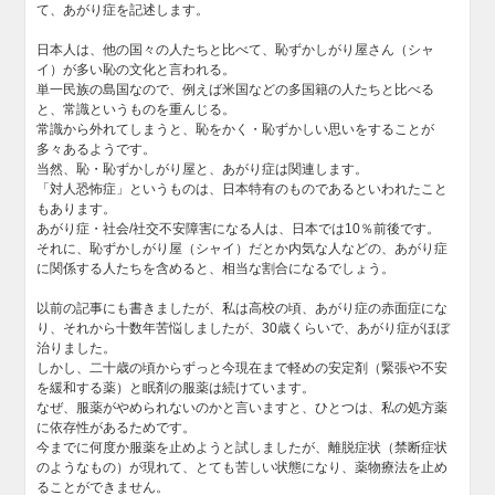
て、あがり症を記述します。
日本人は、他の国々の人たちと比べて、恥ずかしがり屋さん（シャ
イ）が多い恥の文化と言われる。
単一民族の島国なので、例えば米国などの多国籍の人たちと比べる
と、常識というものを重んじる。
常識から外れてしまうと、恥をかく・恥ずかしい思いをすることが
多々あるようです。
当然、恥・恥ずかしがり屋と、あがり症は関連します。
「対人恐怖症」というものは、日本特有のものであるといわれたこと
もあります。
あがり症・社会/社交不安障害になる人は、日本では10％前後です。
それに、恥ずかしがり屋（シャイ）だとか内気な人などの、あがり症
に関係する人たちを含めると、相当な割合になるでしょう。
以前の記事にも書きましたが、私は高校の頃、あがり症の赤面症にな
り、それから十数年苦悩しましたが、30歳くらいで、あがり症がほぼ
治りました。
しかし、二十歳の頃からずっと今現在まで軽めの安定剤（緊張や不安
を緩和する薬）と眠剤の服薬は続けています。
なぜ、服薬がやめられないのかと言いますと、ひとつは、私の処方薬
に依存性があるためです。
今までに何度か服薬を止めようと試しましたが、離脱症状（禁断症状
のようなもの）が現れて、とても苦しい状態になり、薬物療法を止め
ることができません。