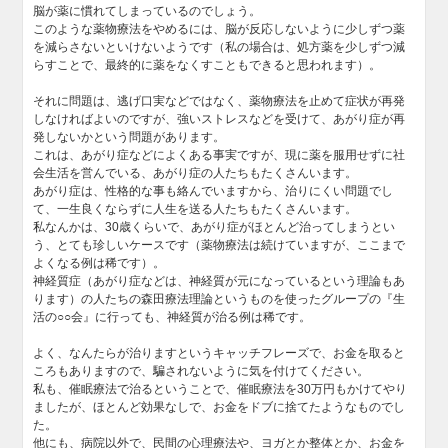
脳が薬に慣れてしまっているのでしょう。
このような薬物療法をやめるには、脳が反応しないように少しずつ薬
を減らさないといけないようです（私の場合は、処方薬を少しずつ減
らすことで、最終的に薬をなくすこともできると思われます）。
それに問題は、逃げ口実などではなく、薬物療法を止めて症状が再発
しなければよいのですが、強いストレスなどを受けて、あがり症が再
発しないかという問題があります。
これは、あがり症などによくある事実ですが、現に薬を服用せずに社
会生活を営んでいる、あがり症の人たちもたくさんいます。
あがり症は、性格的な事も絡んでいますから、治りにくい問題でし
て、一生良くならずに人生を送る人たちもたくさんいます。
私なんかは、30歳くらいで、あがり症がほとんど治ってしまうとい
う、とても珍しいケースです（薬物療法は続けていますが、ここまで
よくなる例は稀です）。
神経質症（あがり症などは、神経質が元になっているという理論もあ
ります）の人たちの森田療法理論というものを使ったグループの『生
活の○○会』に行っても、神経質が治る例は稀です。
よく、なんたらが治りますというキャッチフレーズで、お金を取ると
ころもありますので、騙されないように気を付けてください。
私も、催眠療法で治るということで、催眠療法を30万円もかけてやり
ましたが、ほとんど効果なしで、お金をドブに捨てたようなものでし
た。
他にも、病院以外で、民間の心理療法や、ヨガとか整体とか、お金を