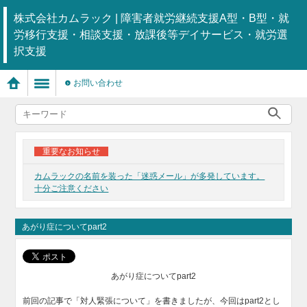
株式会社カムラック | 障害者就労継続支援A型・B型・就
労移行支援・相談支援・放課後等デイサービス・就労選
択支援
お問い合わせ
重要なお知らせ
カムラックの名前を装った「迷惑メール」が多発しています。
十分ご注意ください
あがり症についてpart2
あがり症についてpart2
前回の記事で「対人緊張について」を書きましたが、今回はpart2とし