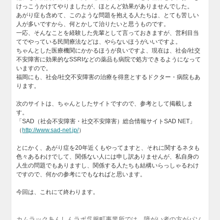
けっこうかけてやりましたが、ほとんど効果がありませんでした。
あがり症も含めて、このような問題を抱える人たちは、とても苦しい
人が多いですから、何とかして治りたいと思うものです。
一応、そんなことを経験した先輩として言っておきますが、営利目当
てでやっている民間療法などは、やらないほうがいいですよ。
ちゃんとした医療機関にかかるほうが良いですよ、現在は、社会/社交
不安障害に効果的なSSRIなどの薬品も病院で処方できるようになって
いますので。
福岡にも、社会/社交不安障害の治療を得意とするドクター・病院もあ
ります。
次のサイトは、ちゃんとしたサイトですので、参考として掲載しま
す。
「SAD（社会不安障害・社交不安障害）総合情報サイトSAD NET」
（
http://www.sad-net.jp/
）
とにかく、あがり症を20年近くもやってますと、それに関するネタも
色々あるわけでして、関係ない人には申し訳ありませんが、私自身の
人生の問題でもありますし、関係する人たちも結構いらっしゃるわけ
ですので、何かの参考にでもなればと思います。
今回は、これにて終わります。
カムラックあんしんラボ呉服町事業所では、障がい者の方がパソ