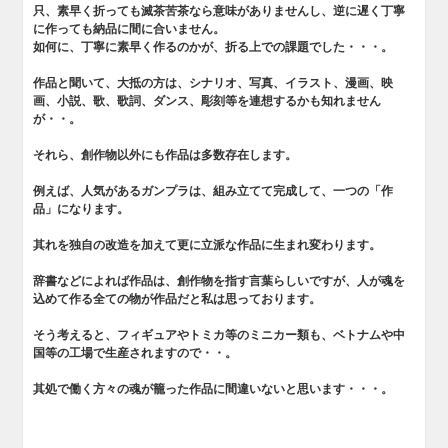
只、素早く折っても滅茶苦茶なら意味がありませんし、逆に遅く丁寧
に作っても納品に間に合いません。
如何に、丁寧に素早く作るのかが、折る上での課題でした・・・。
作品と聞いて、大抵の方は、シナリオ、写真、イラスト、漫画、映
画、小説、歌、歌詞、ダンス、彫刻等を連想するかも知れません
が・・。
それら、創作物以外にも作品は多数存在します。
例えば、人気があるガンプラは、組み立てて完成して、一つの「作
品」になります。
其れを独自の改造を加えて更に立派な作品に生まれ変わります。
辞書などによれば作品は、創作物を指す言葉らしいですが、人が魂を
込めて作る全ての物が作品だと私は思っております。
そう考えると、フィギュアやトミカ等のミニカー類も、ベトナムや中
国等の工場で生産されますので・・。
其処で働く方々の魂が籠った作品に間違いないと思います・・・。