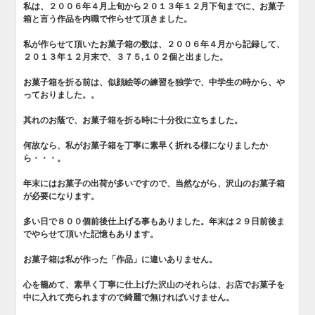
私は、２００６年４月上旬から２０１３年１２月下旬までに、お菓子
箱と言う作品を内職で作らせて頂きました。
私が作らせて頂いたお菓子箱の数は、２００６年４月から記録して、
２０１３年１２月末で、３７５,１０２個と出ました。
お菓子箱を折る前は、似顔絵等の練習を独学で、中学生の時から、や
っておりました。。
其れのお蔭で、お菓子箱を折る時に十分役に立ちました。
何故なら、私がお菓子箱を丁寧に素早く折れる様になりましたか
ら・・・。
年末にはお菓子の出荷が多いですので、当然ながら、沢山のお菓子箱
が必要になります。
多い日で８００個前後仕上げる事もありました。年末は２９日前後ま
でやらせて頂いた記憶もあります。
お菓子箱は私が作った「作品」に違いありません。
心を籠めて、素早く丁寧に仕上げた沢山のそれらは、お店でお菓子を
中に入れて売られますので綺麗で無ければいけません。