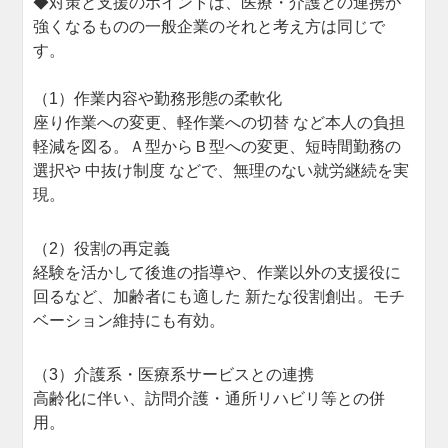
◆対策と支援のポイントは、医療・介護との連携が
強くなるものの一般企業のそれと考え方は同じで
す。
（1）作業内容や勤務形態の柔軟化
座り作業への変更、軽作業への切替 など本人の負担
軽減を図る。Ａ型からＢ型への変更、短時間勤務の
選択や 中抜け制度 などで、無理のない就労継続を実
現。
（2）役割の再定義
経験を活かして後進の指導や、作業以外の支援役に
回るなど、加齢者にも適した 新たな役割創出。モチ
ベーション維持にも有効。
（3）介護系・医療系サービスとの連携
高齢化に伴い、訪問介護・通所リハビリ等との併
用。