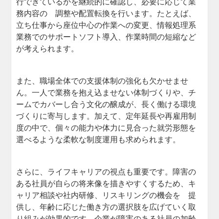
行できているかを継続的に確認し、必要に応じて業
務内容の 調整や配置転換を行います。たとえば、
立ち仕事から座位中心の作業への変更、情報処理系
業務でのサポートソフト導入、作業時間の短縮など
が考えられます。
また、職場全体での支援体制の強化も欠かせませ
ん。一人で業務を抱え込ませない体制づくりや、チ
ームでカバーし合う文化の醸成が、長く働ける環境
づくりに寄与します。加えて、定年延長や再雇用制
度の中で、個々の能力や体力に見合った就労形態を
選べるような柔軟な制度運用も求められます。
さらに、ライフキャリアの視点も重要です。障害の
ある社員が自らの将来像を描きやすくするため、キ
ャリア相談や社内研修、リスキリングの機会を 提
供し、年齢に応じた働き方の選択肢を広げていく取
り組みが効果的です。企業が障害のある社員の加齢