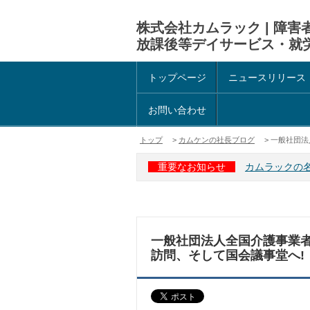
株式会社カムラック | 障
放課後等デイサービス・就
トップページ
ニュースリリース
お問い合わせ
トップ
>
カムケンの社長ブログ
> 一般社団法
重要なお知らせ
カムラックの
一般社団法人全国介護事業
訪問、そして国会議事堂へ!