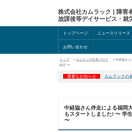
株式会社カムラック | 障
放課後等デイサービス・就
トップページ
ニュースリリース
お問い合わせ
トップ
>
カムケンの社長ブログ
> 中経協さん
紹介 〜
重要なお知らせ
カムラックの
中経協さん伴走による福岡大
もスタートしました! 〜 
〜