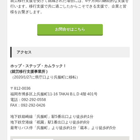
就労移行支援を受けて就職された場合には、6ケ月間の継続的な支援を
行います。移行支援で共に過ごしたからこそできる支援で、企業と皆
様をお繋ぎします。
お問合せはこちら
アクセス
ホップ・ステップ・カムラック！
(就労移行支援事業所 )
（2020/1/27に県庁口より呉服町に移転）
〒812-0036
福岡市博多区上呉服町11-16 TAKAI B.L.D 4階 401号
電話：092-292-0558
FAX：092-292-0426
地下鉄箱崎線「呉服町」駅5番出口より徒歩約1分
地下鉄空港線「祇園」駅1番出口より徒歩約8分
最寄りバス停「呉服町」より徒歩約1分「蔵本」より徒歩約5分