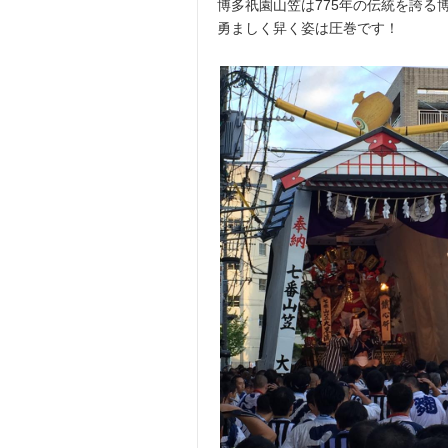
博多祇園山笠は775年の伝統を誇る
勇ましく舁く姿は圧巻です！