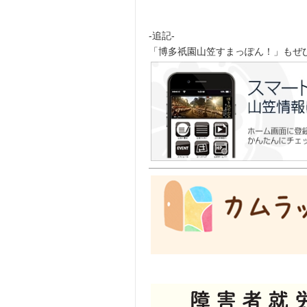
-追記-
「博多祇園山笠すまっぽん！」もぜ