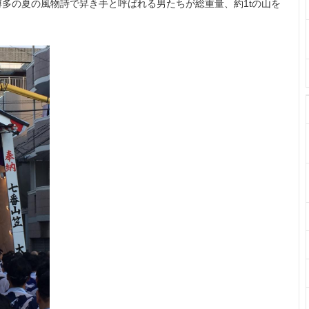
博多の夏の風物詩で舁き手と呼ばれる男たちが総重量、約1tの山を