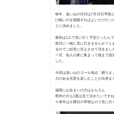
毎年、追い山の日付は7月15日早朝
け眠いのを我慢すればよいだけだっ
とに決めました。
最初は1人で見に行く予定だったん
前日に一緒に見に行きませんか？と
るのでご好意に甘えさせて頂きまし
一旦、知人の家に集まって朝まで談
した。
今回は追い山のゴール地点「廻り止
力のある光景を楽しむことが出来ま
福岡にお住まいの方はもちろん
県外の方も1度は見て頂きたいです
※来年は土曜日の早朝なので見に行くに