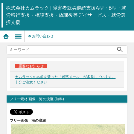
株式会社カムラック | 障害者就労継続支援A型・B型・就
労移行支援・相談支援・放課後等デイサービス・就労選
択支援
お問い合わせ
重要なお知らせ
カムラックの名前を装った「迷惑メール」が多発しています。
十分ご注意ください
フリー素材 画像 海の浅瀬 (無料)
フリー画像
海の浅瀬