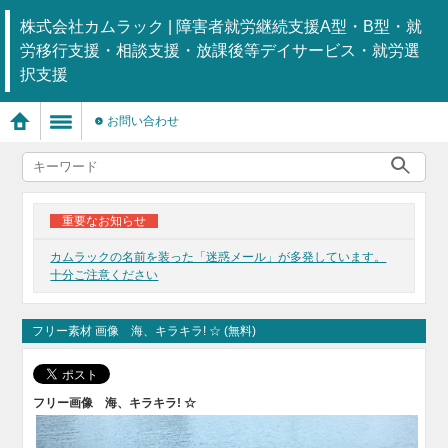
株式会社カムラック | 障害者就労継続支援A型・B型・就
労移行支援・相談支援・放課後等デイサービス・就労選
択支援
お問い合わせ
重要なお知らせ
カムラックの名前を装った「迷惑メール」が多発しています。
十分ご注意ください
フリー素材 画像 海、キラキラ! ☆ (無料)
フリー画像
海、キラキラ! ☆