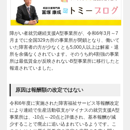
障がい者就労継続支援A型事業所が、令和6年3月～7
月までに全国329カ所の事業所が閉鎖となり、働いて
いた障害者の方が少なくとも5,000人以上は解雇・退
所を余儀なくされています。そのうち約4割強の事業
所は最低賃金が反映されないB型事業所に移行したと
報道されていました。
原因は報酬額の改定ではない
令和6年度に実施された障害福祉サービス等報酬改定
により連続で生産活動収支がマイナスの就労支援A型
事業所は、-10点～-20点と評価され、基本報酬が減
少することで廃止に追い込まれているようです。こ