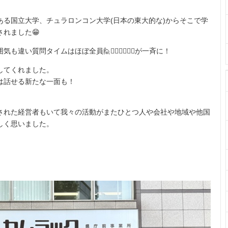
ある国立大学、チュラロンコン大学(日本の東大的な)からそこで学
れました😁
質問タイムはほぼ全員🙋🙋‍♀️🙋‍♂️🙋‍♀️が一斉に！
してくれました。
は話せる新たな一面も！
された経営者もいて我々の活動がまたひとつ人や会社や地域や他国
しく思いました。